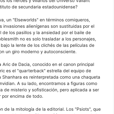
os los héroes y villanos del Universo Valiant
stituto de secundaria estadounidense?
iva, un "Elseworlds" en términos comiqueros,
 invasiones alienígenas son sustituidas por el
 de los pasillos y la ansiedad por el baile de
blesmith no es solo trasladar a los personajes,
bajo la lente de los clichés de las películas de
on un giro moderno y autoconsciente.
a Aric de Dacia, conocido en el canon principal
c es el "quarterback" estrella del equipo de
a Shanhara es reinterpretada como una chaqueta
envidian. A su lado, encontramos a figuras como
a de misterio y sofisticación, pero aplicada a ser
ar por encima de todo.
 de la mitología de la editorial. Los "Psiots", que