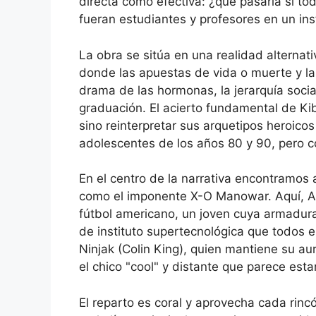
directa como efectiva: ¿qué pasaría si tod
fueran estudiantes y profesores en un in
La obra se sitúa en una realidad alternat
donde las apuestas de vida o muerte y las
drama de las hormonas, la jerarquía social
graduación. El acierto fundamental de Kib
sino reinterpretar sus arquetipos heroicos 
adolescentes de los años 80 y 90, pero c
En el centro de la narrativa encontramos 
como el imponente X-O Manowar. Aquí, Ari
fútbol americano, un joven cuya armadur
de instituto supertecnológica que todos 
Ninjak (Colin King), quien mantiene su aur
el chico "cool" y distante que parece est
El reparto es coral y aprovecha cada rincón