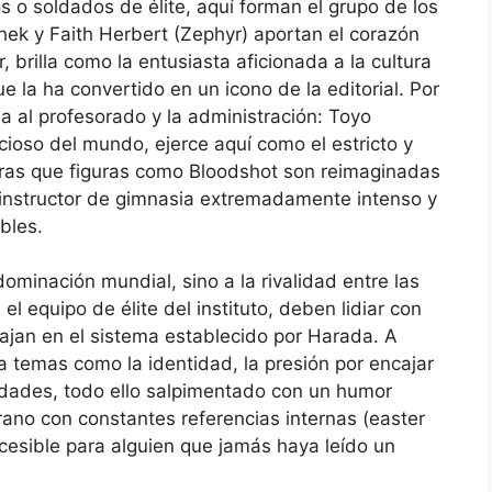
os o soldados de élite, aquí forman el grupo de los
hek y Faith Herbert (Zephyr) aportan el corazón
r, brilla como la entusiasta aficionada a la cultura
 la ha convertido en un icono de la editorial. Por
da al profesorado y la administración: Toyo
ioso del mundo, ejerce aquí como el estricto y
tras que figuras como Bloodshot son reimaginadas
 instructor de gimnasia extremadamente intenso y
bles.
a dominación mundial, sino a la rivalidad entre las
 el equipo de élite del instituto, deben lidiar con
ajan en el sistema establecido por Harada. A
ra temas como la identidad, la presión por encajar
idades, todo ello salpimentado con un humor
rano con constantes referencias internas (easter
cesible para alguien que jamás haya leído un