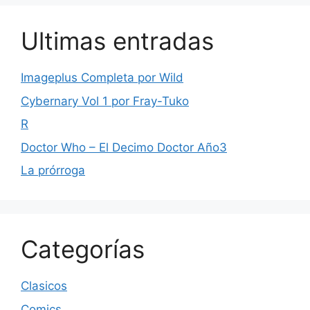
Ultimas entradas
Imageplus Completa por Wild
Cybernary Vol 1 por Fray-Tuko
R
Doctor Who – El Decimo Doctor Año3
La prórroga
Categorías
Clasicos
Comics