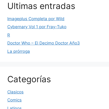
Ultimas entradas
Imageplus Completa por Wild
Cybernary Vol 1 por Fray-Tuko
R
Doctor Who – El Decimo Doctor Año3
La prórroga
Categorías
Clasicos
Comics
Latinos