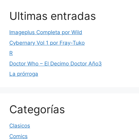
Ultimas entradas
Imageplus Completa por Wild
Cybernary Vol 1 por Fray-Tuko
R
Doctor Who – El Decimo Doctor Año3
La prórroga
Categorías
Clasicos
Comics