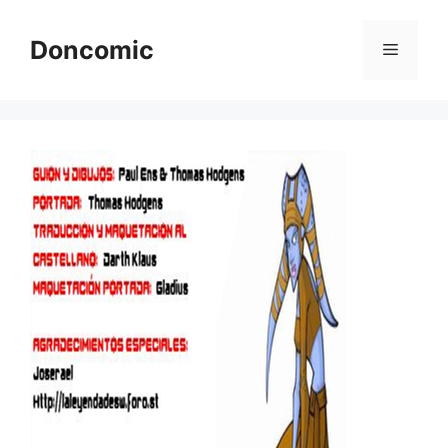
Saltar
al
Doncomic
Menú
contenido