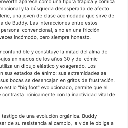
venworth aparece como una figura trágica y cómica
 emocional y la búsqueda desesperada de afecto
lerie, una joven de clase acomodada que sirve de
dia de Buddy. Las interacciones entre estos
personal convencional, sino en una fricción
veces incómodo, pero siempre honesto.
inconfundible y constituye la mitad del alma de
ibujos animados de los años 30 y del cómic
liza un dibujo elástico y exagerado. Los
ún sus estados de ánimo: sus extremidades se
y sus bocas se desencajan en gritos de frustración.
estilo "big foot" evolucionado, permite que el
 contrasta irónicamente con la inactividad vital de
s testigo de una evolución orgánica. Buddy
ar de su resistencia al cambio, la vida le obliga a