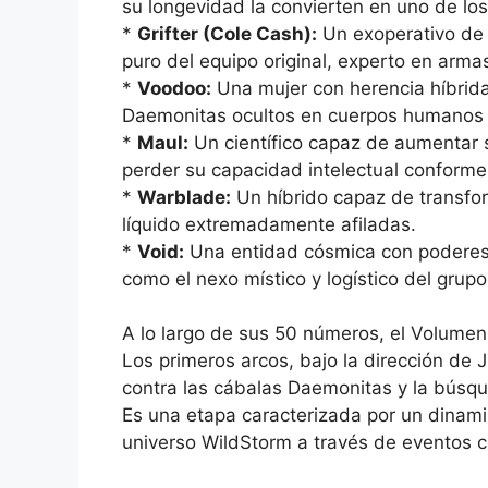
su longevidad la convierten en uno de los
*
Grifter (Cole Cash):
Un exoperativo de 
puro del equipo original, experto en arm
*
Voodoo:
Una mujer con herencia híbrida
Daemonitas ocultos en cuerpos humanos y
*
Maul:
Un científico capaz de aumentar s
perder su capacidad intelectual conforme
*
Warblade:
Un híbrido capaz de transfo
líquido extremadamente afiladas.
*
Void:
Una entidad cósmica con poderes d
como el nexo místico y logístico del grupo
A lo largo de sus 50 números, el Volumen
Los primeros arcos, bajo la dirección de J
contra las cábalas Daemonitas y la búsqu
Es una etapa caracterizada por un dinami
universo WildStorm a través de eventos 