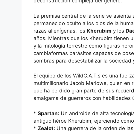
deconstrucción compleja del género.
La premisa central de la serie se asienta 
permanecido oculto a los ojos de la huma
razas alienígenas, los
Kherubim
y los
Da
años. Mientras que los Kherubim tienen un
y la mitología terrestre como figuras her
cambiaformas parásitos capaces de pose
sombras para desestabilizar la sociedad y
El equipo de los WildC.A.T.s es una fuerz
multimillonario Jacob Marlowe, quien en
que ha perdido gran parte de sus recuerdo
amalgama de guerreros con habilidades ún
*
Spartan:
Un androide de alta tecnologí
antiguo héroe Kherubim, ejerciendo como l
*
Zealot:
Una guerrera de la orden de la