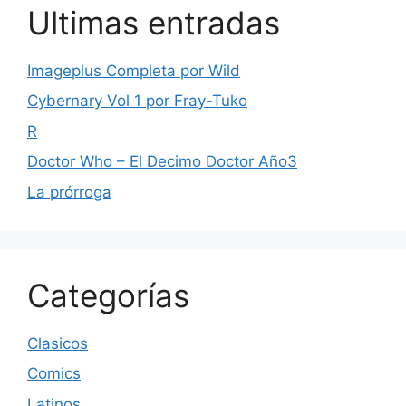
Ultimas entradas
Imageplus Completa por Wild
Cybernary Vol 1 por Fray-Tuko
R
Doctor Who – El Decimo Doctor Año3
La prórroga
Categorías
Clasicos
Comics
Latinos