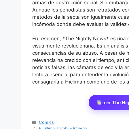
armas de destrucción social. Sin embargo
Aunque los periodistas son retratados co
métodos de la secta son igualmente cuesti
incómoda donde debe evaluar la validez 
En resumen, *The Nightly News* es una o
visualmente revolucionaria. Es un análisis
consecuencias de su abuso. A pesar de h
relevancia ha crecido con el tiempo, ant
noticias falsas, las cámaras de eco y la e
lectura esencial para entender la evoluci
consagraría a Hickman como uno de los a
Leer The Ni
Categorías
Comics
El ultimo zombi – Infierno