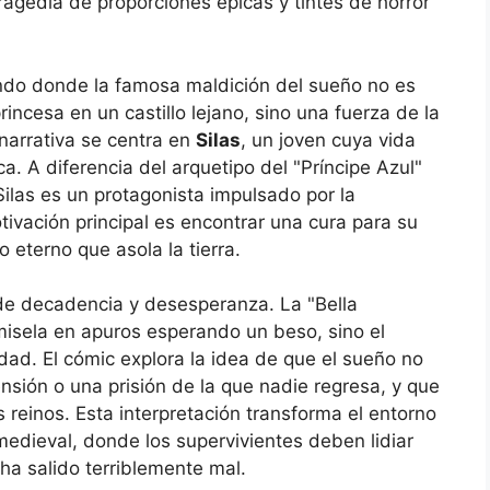
agedia de proporciones épicas y tintes de horror
ndo donde la famosa maldición del sueño no es
incesa en un castillo lejano, sino una fuerza de la
narrativa se centra en
Silas
, un joven cuya vida
. A diferencia del arquetipo del "Príncipe Azul"
Silas es un protagonista impulsado por la
tivación principal es encontrar una cura para su
 eterno que asola la tierra.
de decadencia y desesperanza. La "Bella
isela en apuros esperando un beso, sino el
idad. El cómic explora la idea de que el sueño no
sión o una prisión de la que nadie regresa, y que
reinos. Esta interpretación transforma el entorno
medieval, donde los supervivientes deben lidiar
a salido terriblemente mal.