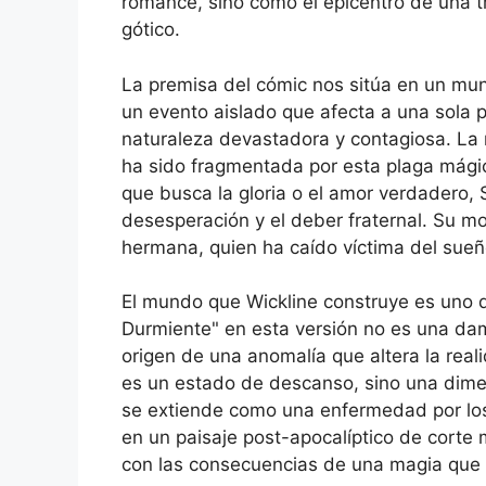
romance, sino como el epicentro de una tr
gótico.
La premisa del cómic nos sitúa en un mu
un evento aislado que afecta a una sola pr
naturaleza devastadora y contagiosa. La 
ha sido fragmentada por esta plaga mágica
que busca la gloria o el amor verdadero, 
desesperación y el deber fraternal. Su mo
hermana, quien ha caído víctima del sueño
El mundo que Wickline construye es uno 
Durmiente" en esta versión no es una dam
origen de una anomalía que altera la real
es un estado de descanso, sino una dimen
se extiende como una enfermedad por los 
en un paisaje post-apocalíptico de corte 
con las consecuencias de una magia que h