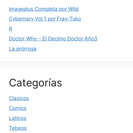
Imageplus Completa por Wild
Cybernary Vol 1 por Fray-Tuko
R
Doctor Who – El Decimo Doctor Año3
La prórroga
Categorías
Clasicos
Comics
Latinos
Tebeos