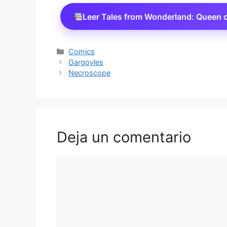
Leer Tales from Wonderland: Queen o
Categorías
Comics
Gargoyles
Necroscope
Deja un comentario
Comentario