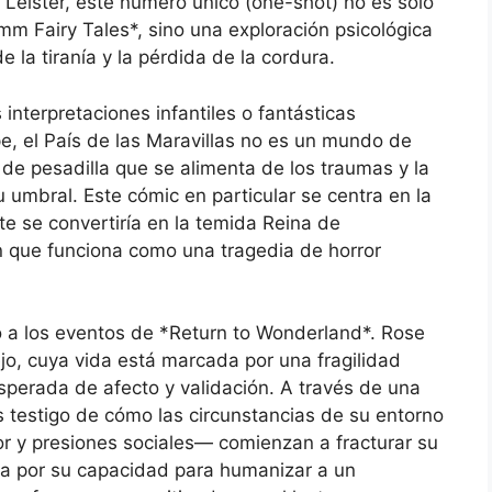
 Leister, este número único (one-shot) no es solo
mm Fairy Tales*, sino una exploración psicológica
 la tiranía y la pérdida de la cordura.
 interpretaciones infantiles o fantásticas
e, el País de las Maravillas no es un mundo de
de pesadilla que se alimenta de los traumas y la
 umbral. Este cómic en particular se centra en la
e se convertiría en la temida Reina de
n que funciona como una tragedia de horror
io a los eventos de *Return to Wonderland*. Rose
o, cuya vida está marcada por una fragilidad
erada de afecto y validación. A través de una
 es testigo de cómo las circunstancias de su entorno
r y presiones sociales— comienzan a fracturar su
ca por su capacidad para humanizar a un