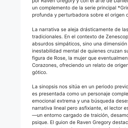
por Raven Gregory y con el arte de Daniel
un complemento de la serie principal *Gri
profunda y perturbadora sobre el origen de
La narrativa se aleja drásticamente de las
tradicionales. En el contexto de Zenescop
absurdos simpáticos, sino una dimensión 
inestabilidad mental de quienes cruzan su
figura de Rose, la mujer que eventualment
Corazones, ofreciendo un relato de orige
gótico.
La sinopsis nos sitúa en un periodo prev
es presentada como un personaje complej
emocional extrema y una búsqueda desesp
narrativa lineal pero asfixiante, el lector
—un entorno cargado de traición, desamo
psique. El guion de Raven Gregory desta