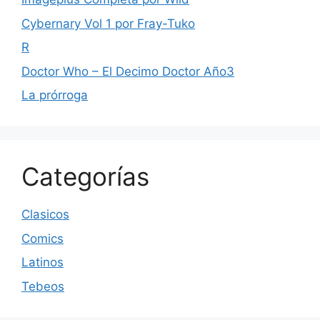
Cybernary Vol 1 por Fray-Tuko
R
Doctor Who – El Decimo Doctor Año3
La prórroga
Categorías
Clasicos
Comics
Latinos
Tebeos