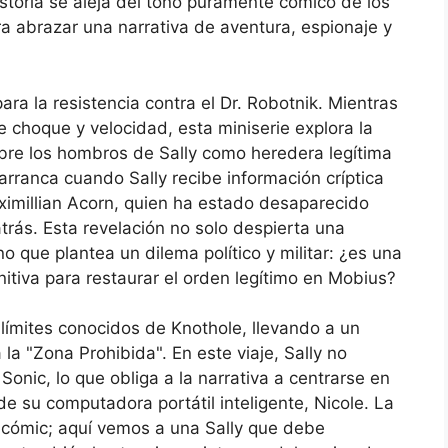
istoria se aleja del tono puramente cómico de los
ra abrazar una narrativa de aventura, espionaje y
ra la resistencia contra el Dr. Robotnik. Mientras
 choque y velocidad, esta miniserie explora la
bre los hombros de Sally como heredera legítima
arranca cuando Sally recibe información críptica
ximillian Acorn, quien ha estado desaparecido
rás. Esta revelación no solo despierta una
o que plantea un dilema político y militar: ¿es una
nitiva para restaurar el orden legítimo en Mobius?
s límites conocidos de Knothole, llevando a un
la "Zona Prohibida". En este viaje, Sally no
nic, lo que obliga a la narrativa a centrarse en
de su computadora portátil inteligente, Nicole. La
l cómic; aquí vemos a una Sally que debe