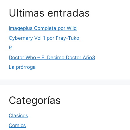
Ultimas entradas
Imageplus Completa por Wild
Cybernary Vol 1 por Fray-Tuko
R
Doctor Who – El Decimo Doctor Año3
La prórroga
Categorías
Clasicos
Comics