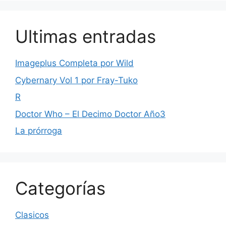
Ultimas entradas
Imageplus Completa por Wild
Cybernary Vol 1 por Fray-Tuko
R
Doctor Who – El Decimo Doctor Año3
La prórroga
Categorías
Clasicos