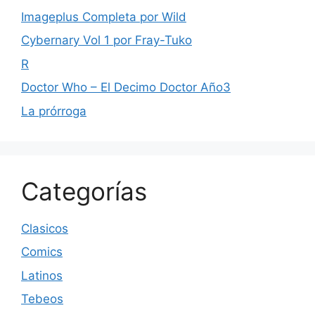
Imageplus Completa por Wild
Cybernary Vol 1 por Fray-Tuko
R
Doctor Who – El Decimo Doctor Año3
La prórroga
Categorías
Clasicos
Comics
Latinos
Tebeos