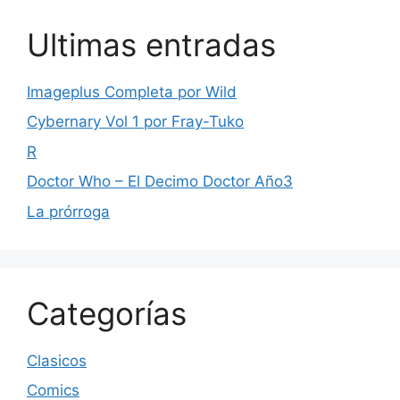
Ultimas entradas
Imageplus Completa por Wild
Cybernary Vol 1 por Fray-Tuko
R
Doctor Who – El Decimo Doctor Año3
La prórroga
Categorías
Clasicos
Comics