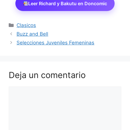
Leer Richard y Bakutu en Doncomic
Categorías
Clasicos
Buzz and Bell
Selecciones Juveniles Femeninas
Deja un comentario
Comentario