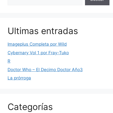
Ultimas entradas
Imageplus Completa por Wild
Cybernary Vol 1 por Fray-Tuko
R
Doctor Who – El Decimo Doctor Año3
La prórroga
Categorías