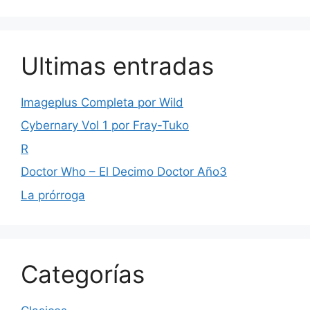
Ultimas entradas
Imageplus Completa por Wild
Cybernary Vol 1 por Fray-Tuko
R
Doctor Who – El Decimo Doctor Año3
La prórroga
Categorías