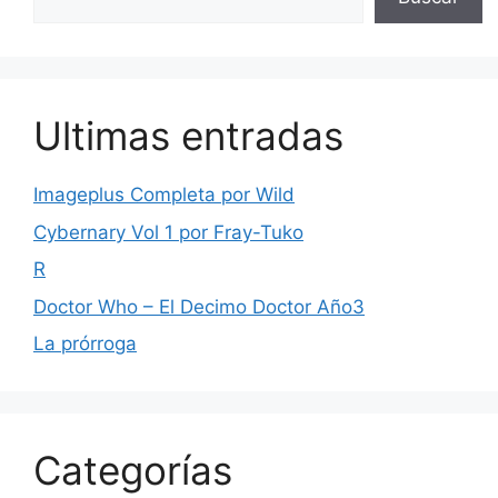
Ultimas entradas
Imageplus Completa por Wild
Cybernary Vol 1 por Fray-Tuko
R
Doctor Who – El Decimo Doctor Año3
La prórroga
Categorías