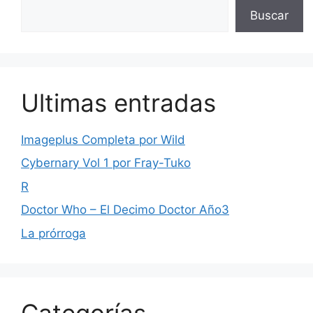
Buscar
Ultimas entradas
Imageplus Completa por Wild
Cybernary Vol 1 por Fray-Tuko
R
Doctor Who – El Decimo Doctor Año3
La prórroga
Categorías