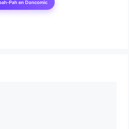
pah-Pah en Doncomic