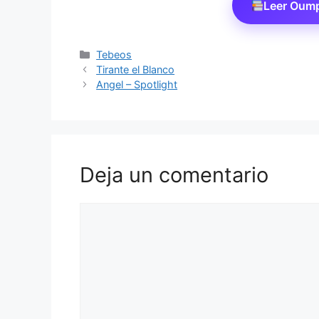
Leer Oum
Categorías
Tebeos
Tirante el Blanco
Angel – Spotlight
Deja un comentario
Comentario