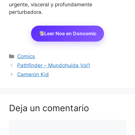
urgente, visceral y profundamente
perturbadora.
Leer Noe en Doncomic
Categorías
Comics
Pathfinder – Mundohuida Vol1
Cameron Kid
Deja un comentario
Comentario