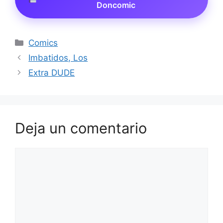
Doncomic
Categorías
Comics
Imbatidos, Los
Extra DUDE
Deja un comentario
Comentario