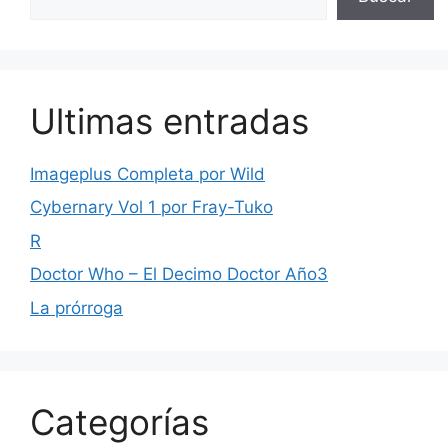
Ultimas entradas
Imageplus Completa por Wild
Cybernary Vol 1 por Fray-Tuko
R
Doctor Who – El Decimo Doctor Año3
La prórroga
Categorías