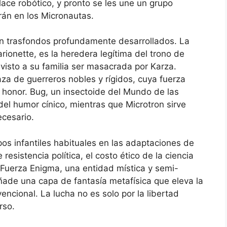
nlace robótico, y pronto se les une un grupo
rán en los Micronautas.
on trasfondos profundamente desarrollados. La
ionette, es la heredera legítima del trono de
visto a su familia ser masacrada por Karza.
za de guerreros nobles y rígidos, cuya fuerza
l honor. Bug, un insectoide del Mundo de las
del humor cínico, mientras que Microtron sirve
ecesario.
pos infantiles habituales en las adaptaciones de
esistencia política, el costo ético de la ciencia
a Fuerza Enigma, una entidad mística y semi-
ade una capa de fantasía metafísica que eleva la
vencional. La lucha no es solo por la libertad
rso.