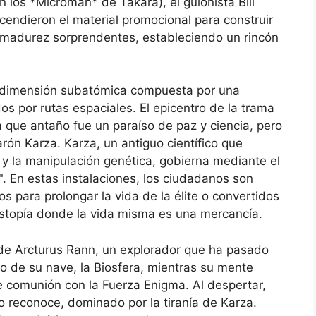
los *Microman* de Takara), el guionista Bill
cendieron el material promocional para construir
madurez sorprendentes, estableciendo un rincón
na dimensión subatómica compuesta por una
 por rutas espaciales. El epicentro de la trama
que antaño fue un paraíso de paz y ciencia, pero
rón Karza. Karza, un antiguo científico que
 y la manipulación genética, gobierna mediante el
". En estas instalaciones, los ciudadanos son
para prolongar la vida de la élite o convertidos
stopía donde la vida misma es una mercancía.
so de Arcturus Rann, un explorador que ha pasado
 de su nave, la Biosfera, mientras su mente
 comunión con la Fuerza Enigma. Al despertar,
 reconoce, dominado por la tiranía de Karza.