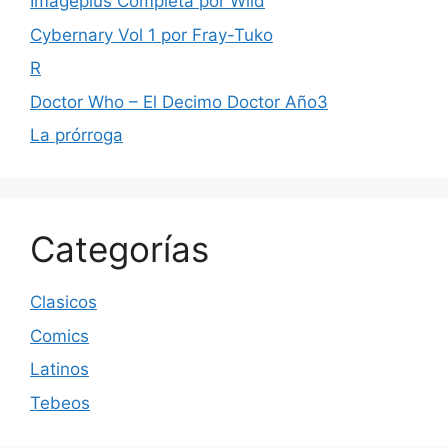
Imageplus Completa por Wild
Cybernary Vol 1 por Fray-Tuko
R
Doctor Who – El Decimo Doctor Año3
La prórroga
Categorías
Clasicos
Comics
Latinos
Tebeos