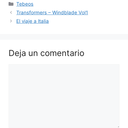
Categorías
Tebeos
Transformers – Windblade Vol1
El viaje a Italia
Deja un comentario
Comentario