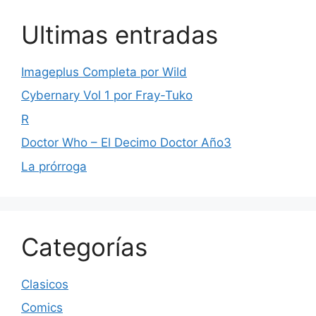
Ultimas entradas
Imageplus Completa por Wild
Cybernary Vol 1 por Fray-Tuko
R
Doctor Who – El Decimo Doctor Año3
La prórroga
Categorías
Clasicos
Comics