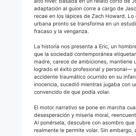
alto nivel: basada en un relato corto de J
adaptación al guion corre a cargo de Jaso
recae en los lápices de Zach Howard. Lo
urbana pronto se transforma en un estudio
fracaso y la venganza.
La historia nos presenta a Eric, un hombre
que la sociedad contemporánea etiquetarí
madre, carece de ambiciones, mantiene u
logrado el éxito profesional y personal— y
accidente traumático ocurrido en su infan
inocencia, sucedió mientras jugaba con u
convencido de que podía volar.
El motor narrativo se pone en marcha cu
desesperación y miseria moral, reencuentr
Al ponérsela, descubre con asombro que 
realmente le permite volar. Sin embargo, a