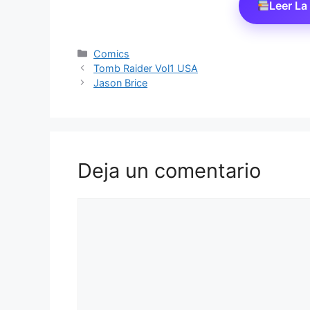
Leer L
Categorías
Comics
Tomb Raider Vol1 USA
Jason Brice
Deja un comentario
Comentario