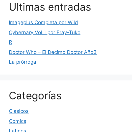
Ultimas entradas
Imageplus Completa por Wild
Cybernary Vol 1 por Fray-Tuko
R
Doctor Who – El Decimo Doctor Año3
La prórroga
Categorías
Clasicos
Comics
Latinos