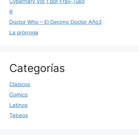
Cybernary Vol 1 por Fray-Tuko
R
Doctor Who – El Decimo Doctor Año3
La prórroga
Categorías
Clasicos
Comics
Latinos
Tebeos