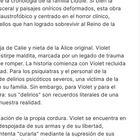
 la cronología de la familia Liddle. Si bien la
isceral y paisajes oníricos deformados, esta obra
ustrofóbico y centrado en el horror clínico,
los que han logrado sobrevivir al Reino de la
ija de Calie y nieta de la Alice original. Violet
estirpe maldita, marcada por un legado de trauma
e romper. La historia comienza con Violet recluida
ad. Para los psiquiatras y el personal de la
de delirios psicóticos severos, una víctima de la
e su familia. Sin embargo, para Violet y para el
a: sus "delirios" son recuerdos literales de una
nuestra realidad.
idación de la propia cordura. Violet se encuentra en
 despojada de sus armas y de su libertad,
tenta "curarla" mediante la supresión de sus