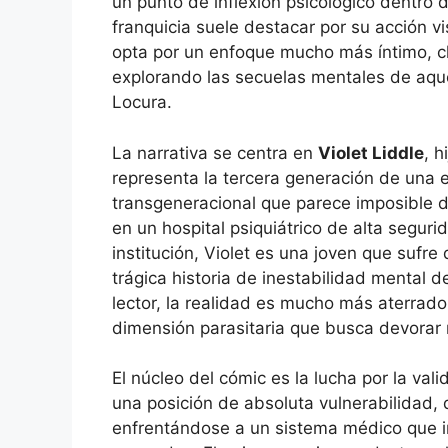
un punto de inflexión psicológico dentro de
franquicia suele destacar por su acción v
opta por un enfoque mucho más íntimo, cla
explorando las secuelas mentales de aquel
Locura.
La narrativa se centra en
Violet Liddle
, h
representa la tercera generación de una 
transgeneracional que parece imposible d
en un hospital psiquiátrico de alta segurid
institución, Violet es una joven que sufre 
trágica historia de inestabilidad mental d
lector, la realidad es mucho más aterrador
dimensión parasitaria que busca devorar 
El núcleo del cómic es la lucha por la val
una posición de absoluta vulnerabilidad,
enfrentándose a un sistema médico que in