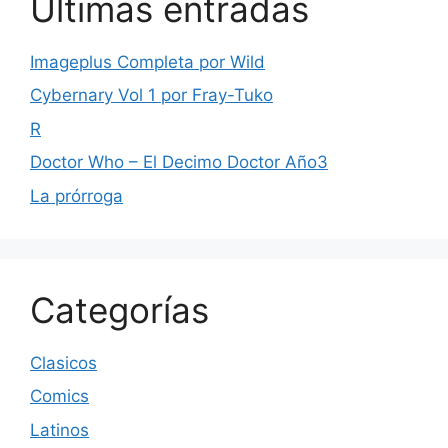
Ultimas entradas
Imageplus Completa por Wild
Cybernary Vol 1 por Fray-Tuko
R
Doctor Who – El Decimo Doctor Año3
La prórroga
Categorías
Clasicos
Comics
Latinos