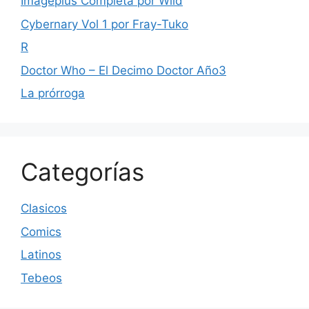
Imageplus Completa por Wild
Cybernary Vol 1 por Fray-Tuko
R
Doctor Who – El Decimo Doctor Año3
La prórroga
Categorías
Clasicos
Comics
Latinos
Tebeos