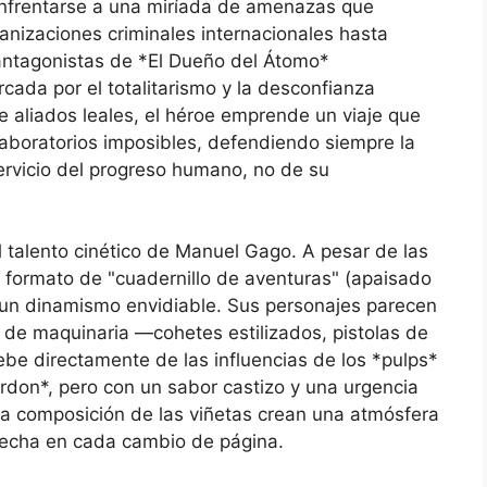
enfrentarse a una miríada de amenazas que
anizaciones criminales internacionales hasta
 antagonistas de *El Dueño del Átomo*
ada por el totalitarismo y la desconfianza
 aliados leales, el héroe emprende un viaje que
 laboratorios imposibles, defendiendo siempre la
ervicio del progreso humano, no de su
l talento cinético de Manuel Gago. A pesar de las
l formato de "cuadernillo de aventuras" (apaisado
 un dinamismo envidiable. Sus personajes parecen
 de maquinaria —cohetes estilizados, pistolas de
be directamente de las influencias de los *pulps*
don*, pero con un sabor castizo y una urgencia
 la composición de las viñetas crean una atmósfera
acecha en cada cambio de página.