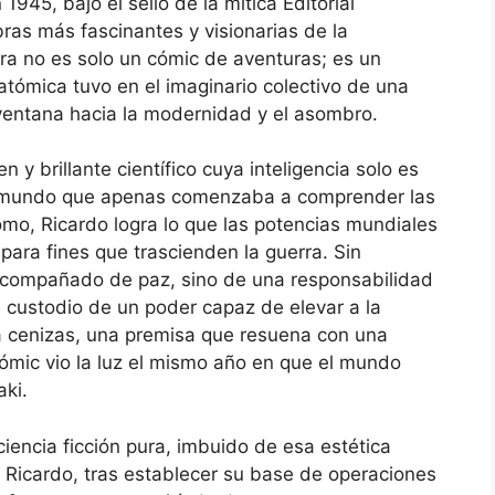
1945, bajo el sello de la mítica Editorial
ras más fascinantes y visionarias de la
ra no es solo un cómic de aventuras; es un
 atómica tuvo en el imaginario colectivo de una
ventana hacia la modernidad y el asombro.
n y brillante científico cuya inteligencia solo es
un mundo que apenas comenzaba a comprender las
omo, Ricardo logra lo que las potencias mundiales
para fines que trascienden la guerra. Sin
acompañado de paz, sino de una responsabilidad
el custodio de un poder capaz de elevar a la
 a cenizas, una premisa que resuena con una
cómic vio la luz el mismo año en que el mundo
aki.
ciencia ficción pura, imbuido de esa estética
. Ricardo, tras establecer su base de operaciones