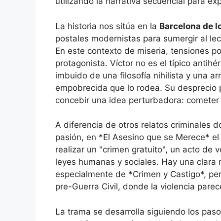
utilizando la narrativa secuencial para ex
La historia nos sitúa en la
Barcelona de l
postales modernistas para sumergir al lect
En este contexto de miseria, tensiones p
protagonista. Víctor no es el típico anti
imbuido de una filosofía nihilista y una a
empobrecida que lo rodea. Su desprecio por
concebir una idea perturbadora: cometer 
A diferencia de otros relatos criminales d
pasión, en *El Asesino que se Merece* el
realizar un "crimen gratuito", un acto de 
leyes humanas y sociales. Hay una clara r
especialmente de *Crimen y Castigo*, pe
pre-Guerra Civil, donde la violencia parec
La trama se desarrolla siguiendo los pasos