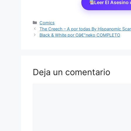
Leer El Asesino
Categorías
Comics
The Creech – A por todas By Hispanomic Sca
Black & White por Oâ€“neko COMPLETO
Deja un comentario
Comentario