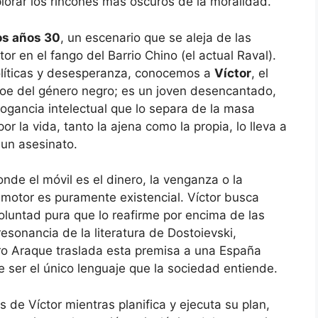
plorar los rincones más oscuros de la moralidad.
os años 30
, un escenario que se aleja de las
or en el fango del Barrio Chino (el actual Raval).
olíticas y desesperanza, conocemos a
Víctor
, el
héroe del género negro; es un joven desencantado,
rrogancia intelectual que lo separa de la masa
 la vida, tanto la ajena como la propia, lo lleva a
un asesinato.
onde el móvil es el dinero, la venganza o la
 motor es puramente existencial. Víctor busca
voluntad pura que lo reafirme por encima de las
esonancia de la literatura de Dostoievski,
ro Araque traslada esta premisa a una España
e ser el único lenguaje que la sociedad entiende.
 de Víctor mientras planifica y ejecuta su plan,