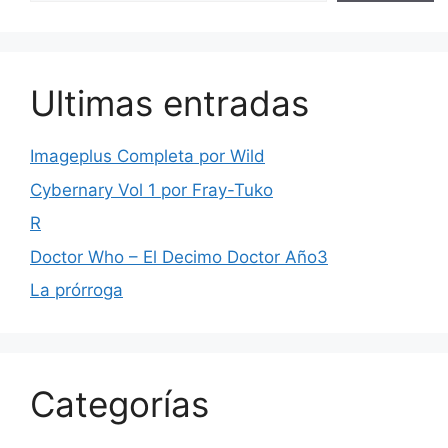
Ultimas entradas
Imageplus Completa por Wild
Cybernary Vol 1 por Fray-Tuko
R
Doctor Who – El Decimo Doctor Año3
La prórroga
Categorías