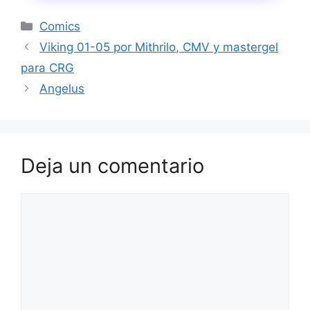
Categorías
Comics
Viking 01-05 por Mithrilo, CMV y mastergel
para CRG
Angelus
Deja un comentario
Comentario