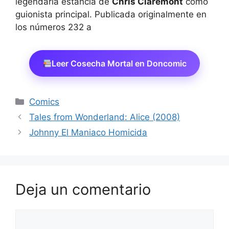
legendaria estancia de
Chris Claremont
como
guionista principal. Publicada originalmente en
los números 232 a
Leer Cosecha Mortal en Doncomic
Categorías
Comics
Tales from Wonderland: Alice (2008)
Johnny El Maniaco Homicida
Deja un comentario
Comentario