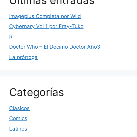
Imageplus Completa por Wild
Cybernary Vol 1 por Fray-Tuko
R
Doctor Who – El Decimo Doctor Año3
La prórroga
Categorías
Clasicos
Comics
Latinos