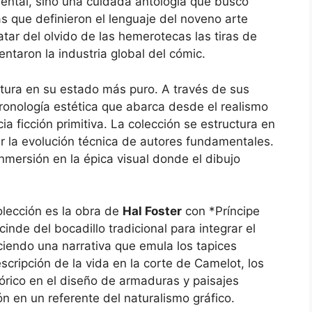
ental, sino una cuidada antología que buscó
s que definieron el lenguaje del noveno arte
atar del olvido de las hemerotecas las tiras de
ntaron la industria global del cómic.
entura en su estado más puro. A través de sus
ronología estética que abarca desde el realismo
a ficción primitiva. La colección se estructura en
 la evolución técnica de autores fundamentales.
inmersión en la épica visual donde el dibujo
olección es la obra de
Hal Foster
con *Príncipe
inde del bocadillo tradicional para integrar el
eciendo una narrativa que emula los tapices
scripción de la vida en la corte de Camelot, los
stórico en el diseño de armaduras y paisajes
n en un referente del naturalismo gráfico.