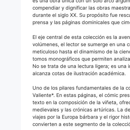
es una obra única con un solo arco argum
compendiar y dignificar las obras maestra
durante el siglo XX. Su propósito fue resc
prensa y las páginas dominicales que cime
El eje central de esta colección es la av
volúmenes, el lector se sumerge en una c
meticuloso hasta el dinamismo de la cienci
tomos monográficos que permiten analizar
No se trata de una lectura ligera; es una 
alcanza cotas de ilustración académica.
Uno de los pilares fundamentales de la c
Valiente*. En estas páginas, el cómic presc
texto en la composición de la viñeta, ofr
medievales y las crónicas artúricas. La de
viajes por la Europa bárbara y el rigor hi
convierten a este segmento de la colecció