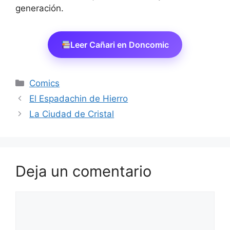
generación.
Leer Cañari en Doncomic
Categorías
Comics
El Espadachin de Hierro
La Ciudad de Cristal
Deja un comentario
Comentario