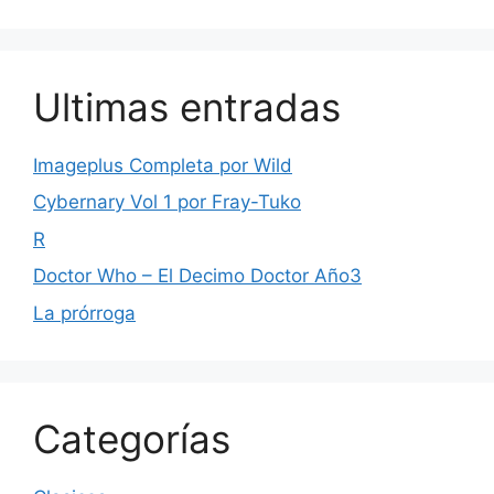
Ultimas entradas
Imageplus Completa por Wild
Cybernary Vol 1 por Fray-Tuko
R
Doctor Who – El Decimo Doctor Año3
La prórroga
Categorías