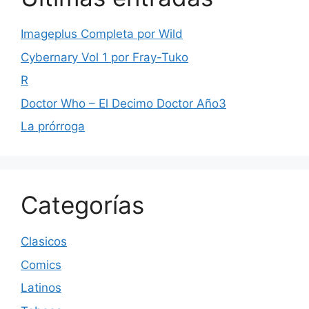
Imageplus Completa por Wild
Cybernary Vol 1 por Fray-Tuko
R
Doctor Who – El Decimo Doctor Año3
La prórroga
Categorías
Clasicos
Comics
Latinos