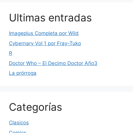
Ultimas entradas
Imageplus Completa por Wild
Cybernary Vol 1 por Fray-Tuko
R
Doctor Who – El Decimo Doctor Año3
La prórroga
Categorías
Clasicos
Comics