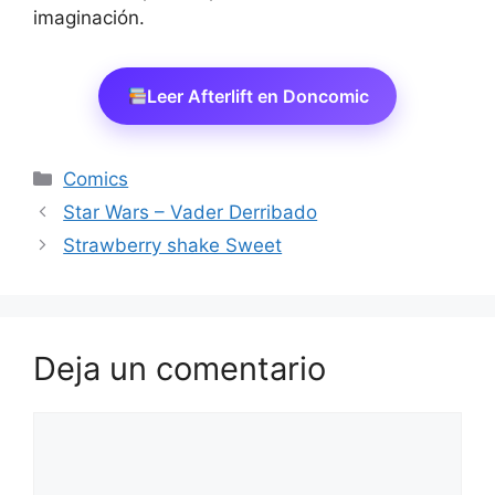
imaginación.
Leer Afterlift en Doncomic
Categorías
Comics
Star Wars – Vader Derribado
Strawberry shake Sweet
Deja un comentario
Comentario